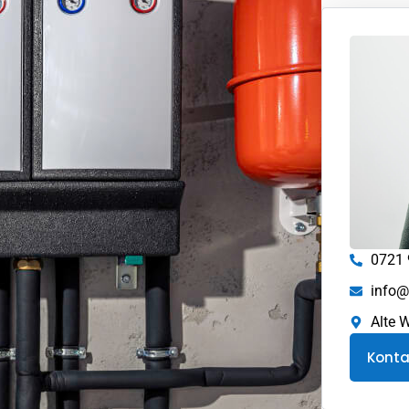
0721
info@k
Alte 
Kont