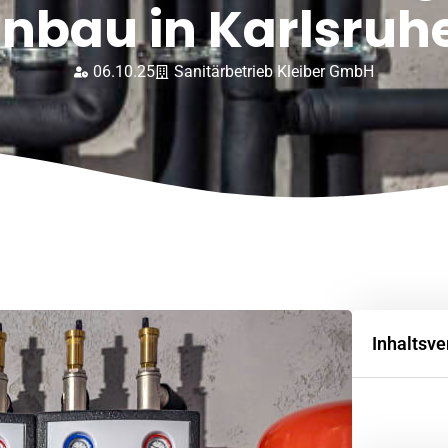
inbau in Karlsruh
06.10.25
Sanitärbetrieb Kleiber GmbH
Inhaltsve